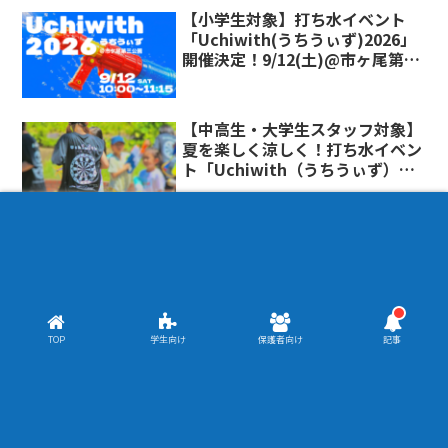
【小学生対象】打ち水イベント
「Uchiwith(うちうぃず)2026」
開催決定！9/12(土)@市ヶ尾第三
公園
【中高生・大学生スタッフ対象】
夏を楽しく涼しく！打ち水イベン
ト「Uchiwith（うちうぃず）」
運営スタッフ募集
TOP
学生向け
保護者向け
記事
Copyright © 2020 あおばコミュニティ・テラス All Rights
Reserved.