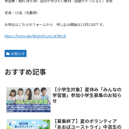
参加費：無料 持ち物：自分が学びたい教材（宿題やドリルなど）水筒
定員：15名（先着順）
お申込はこちらのフォームから 申し込み開始は12月12日です。
https://forms.gle/NEgXvPLunCvE9RLr8
お知らせ
おすすめ記事
【小学生対象】夏休み「みんなの
学習室」参加小学生募集のお知ら
せ
【募集終了】夏のボランティア
「あおばユーストライ」中高生の