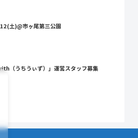
/12(土)@市ヶ尾第三公園
ith（うちうぃず）」運営スタッフ募集