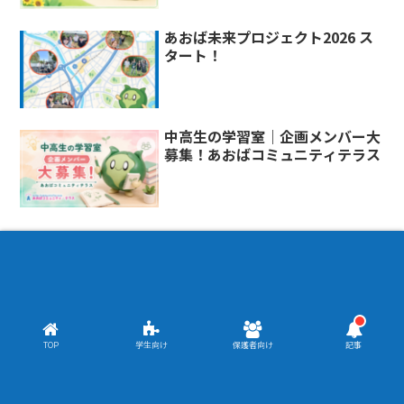
あおば未来プロジェクト2026 ス
タート！
中高生の学習室｜企画メンバー大
募集！あおばコミュニティテラス
Copyright © 2020 あおばコミュニティ・テラス All Rights
TOP
学生向け
保護者向け
記事
Reserved.